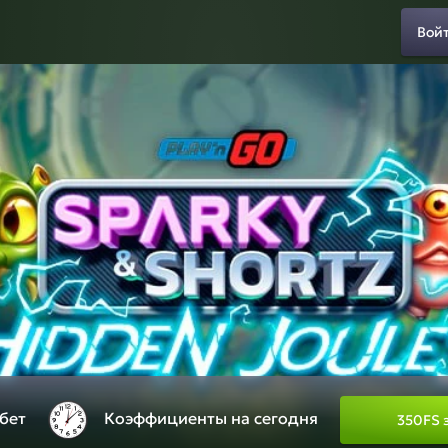
Вой
бет
Коэффициенты на сегодня
350FS 