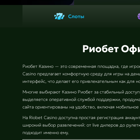
Слоты
Риобет Офи
Риобет Казино — это современная площадка, где игрок
Casino предлагает комфортную среду для игры на день
интерфейс, что делает его привлекательным как для но
Многие выбирают Казино Риобет за стабильный доступ
выделяется оперативной службой поддержки, продуман
сайта ориентированы на удобство, включая мобильное
На Riobet Casino доступна простая регистрация акка
широкий выбор развлечений: от live дилеров до рулет
подходит именно ему.