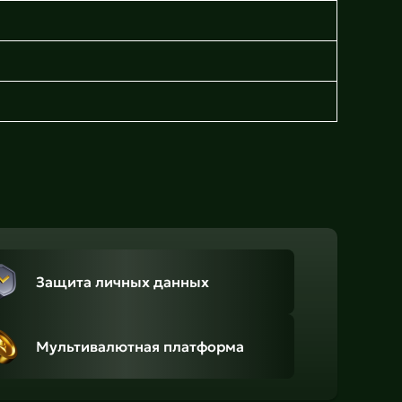
Защита личных данных
Мультивалютная платформа