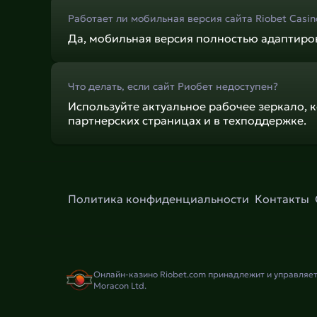
Работает ли мобильная версия сайта Riobet Casin
Да, мобильная версия полностью адаптирова
Что делать, если сайт Риобет недоступен?
Используйте актуальное рабочее зеркало, 
партнерских страницах и в техподдержке.
Политика конфиденциальности
Контакты
Онлайн-казино Riobet.com принадлежит и управляе
Moracon Ltd.