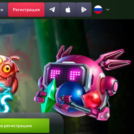
ти
Регистрация
за регистрацию