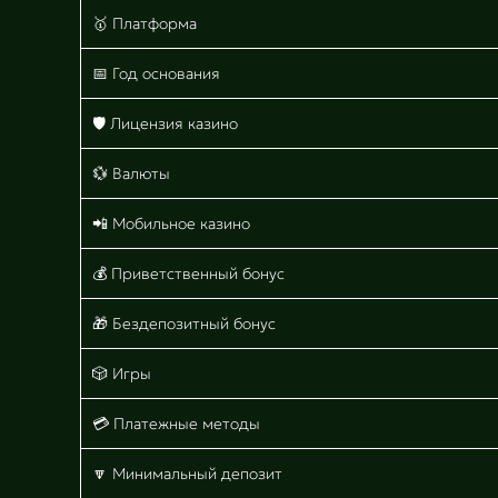
🥇 Платформа
📅 Год основания
🛡 Лицензия казино
💱 Валюты
📲 Мобильное казино
💰 Приветственный бонус
🎁 Бездепозитный бонус
🎲 Игры
💳 Платежные методы
🔽 Минимальный депозит