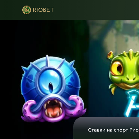
Ставки на спорт Рио