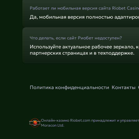
Работает ли мобильная версия сайта Riobet Casin
Да, мобильная версия полностью адаптирова
Что делать, если сайт Риобет недоступен?
Используйте актуальное рабочее зеркало, 
партнерских страницах и в техподдержке.
Политика конфиденциальности
Контакты
Онлайн-казино Riobet.com принадлежит и управляе
Moracon Ltd.