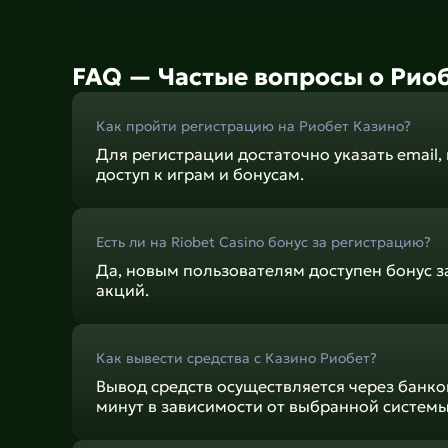
FAQ — Частые вопросы о Рио
Как пройти регистрацию на Риобет Казино?
Для регистрации достаточно указать email
доступ к играм и бонусам.
Есть ли на Riobet Casino бонус за регистрацию?
Да, новым пользователям доступен бонус 
акций.
Как вывести средства с Казино Риобет?
Вывод средств осуществляется через банко
минут в зависимости от выбранной системы