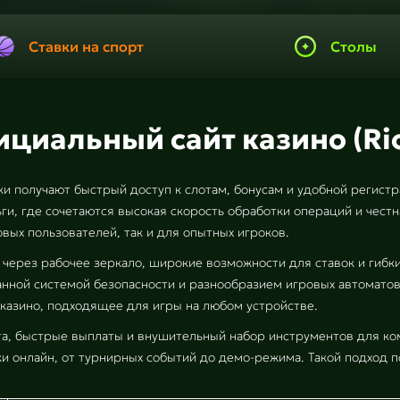
Ставки на спорт
Столы
циальный сайт казино (Rio
и получают быстрый доступ к слотам, бонусам и удобной регистр
ги, где сочетаются высокая скорость обработки операций и чест
вых пользователей, так и для опытных игроков.
 через рабочее зеркало, широкие возможности для ставок и гибк
ной системой безопасности и разнообразием игровых автоматов,
 казино, подходящее для игры на любом устройстве.
унта, быстрые выплаты и внушительный набор инструментов для к
ки онлайн, от турнирных событий до демо-режима. Такой подход 