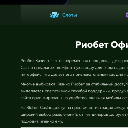
Слоты
Риобет Офи
Риобет Казино — это современная площадка, где игрок
Casino предлагает комфортную среду для игры на день
интерфейс, что делает его привлекательным как для но
Многие выбирают Казино Риобет за стабильный доступ
выделяется оперативной службой поддержки, продуман
сайта ориентированы на удобство, включая мобильное
На Riobet Casino доступна простая регистрация акка
широкий выбор развлечений: от live дилеров до рулет
подходит именно ему.