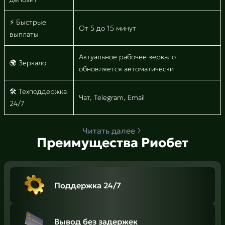
⚡ Быстрые
От 5 до 15 минут
выплаты
Актуальное рабочее зеркало
🌍 Зеркало
обновляется автоматически
🛠 Техподдержка
Чат, Telegram, Email
24/7
Читать далее
Преимущества Риобет
Поддержка 24/7
Вывод без задержек