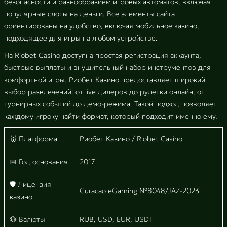
безопасности и разнообразием игровых автоматов, включая
популярные слоты на деньги. Все элементы сайта
ориентированы на удобство, включая мобильное казино,
подходящее для игры на любом устройстве.
На Riobet Casino доступна простая регистрация аккаунта,
быстрые выплаты и внушительный набор инструментов для
комфортной игры. Риобет Казино предоставляет широкий
выбор развлечений: от live дилеров до рулетки онлайн, от
турнирных событий до демо-режима. Такой подход позволяет
каждому игроку найти формат, который подходит именно ему.
🥇 Платформа
Риобет Казино / Riobet Casino
📅 Год основания
2017
🛡 Лицензия
Curacao eGaming №8048/JAZ-2023
казино
💱 Валюты
RUB, USD, EUR, USDT