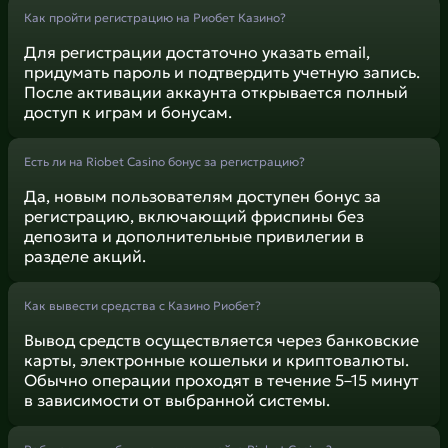
Как пройти регистрацию на Риобет Казино?
Для регистрации достаточно указать email,
придумать пароль и подтвердить учетную запись.
После активации аккаунта открывается полный
доступ к играм и бонусам.
Есть ли на Riobet Casino бонус за регистрацию?
Да, новым пользователям доступен бонус за
регистрацию, включающий фриспины без
депозита и дополнительные привилегии в
разделе акций.
Как вывести средства с Казино Риобет?
Вывод средств осуществляется через банковские
карты, электронные кошельки и криптовалюты.
Обычно операции проходят в течение 5–15 минут
в зависимости от выбранной системы.