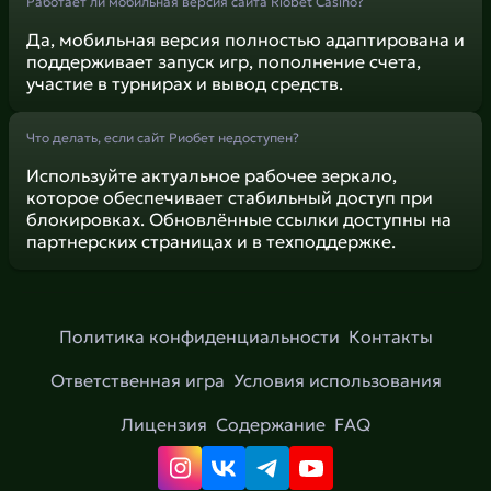
Работает ли мобильная версия сайта Riobet Casino?
Да, мобильная версия полностью адаптирована и
поддерживает запуск игр, пополнение счета,
участие в турнирах и вывод средств.
Что делать, если сайт Риобет недоступен?
Используйте актуальное рабочее зеркало,
которое обеспечивает стабильный доступ при
блокировках. Обновлённые ссылки доступны на
партнерских страницах и в техподдержке.
Политика конфиденциальности
Контакты
Ответственная игра
Условия использования
Лицензия
Содержание
FAQ