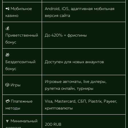
📲 Мобильное
Android, iOS, адаптивная мобильная
казино
версия сайта
💰
Приветственный
До 420% + фриспины
бонус
🎁
Бездепозитный
Доступен для новых аккаунтов
бонус
Игровые автоматы, live дилеры,
🎲 Игры
рулетка онлайн, турниры
💳 Платежные
Visa, Mastercard, СБП, Piastrix, Payeer,
методы
криптовалюты
🔽 Минимальный
200 RUB
депозит