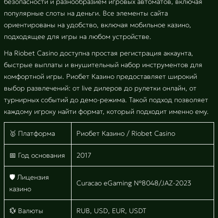
безопасности и разнообразием игровых автоматов, включая
популярные слоты на деньги. Все элементы сайта
ориентированы на удобство, включая мобильное казино,
подходящее для игры на любом устройстве.
На Riobet Casino доступна простая регистрация аккаунта,
быстрые выплаты и внушительный набор инструментов для
комфортной игры. Риобет Казино предоставляет широкий
выбор развлечений: от live дилеров до рулетки онлайн, от
турнирных событий до демо-режима. Такой подход позволяет
каждому игроку найти формат, который подходит именно ему.
🥇 Платформа
Риобет Казино / Riobet Casino
📅 Год основания
2017
🛡 Лицензия
Curacao eGaming №8048/JAZ-2023
казино
💱 Валюты
RUB, USD, EUR, USDT