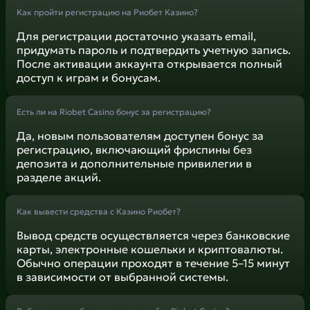
Как пройти регистрацию на Риобет Казино?
Для регистрации достаточно указать email,
придумать пароль и подтвердить учетную запись.
После активации аккаунта открывается полный
доступ к играм и бонусам.
Есть ли на Riobet Casino бонус за регистрацию?
Да, новым пользователям доступен бонус за
регистрацию, включающий фриспины без
депозита и дополнительные привилегии в
разделе акций.
Как вывести средства с Казино Риобет?
Вывод средств осуществляется через банковские
карты, электронные кошельки и криптовалюты.
Обычно операции проходят в течение 5–15 минут
в зависимости от выбранной системы.