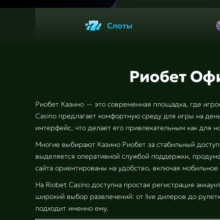
Слоты
Риобет Офи
Риобет Казино — это современная площадка, где игрок
Casino предлагает комфортную среду для игры на день
интерфейс, что делает его привлекательным как для но
Многие выбирают Казино Риобет за стабильный доступ
выделяется оперативной службой поддержки, продуман
сайта ориентированы на удобство, включая мобильное
На Riobet Casino доступна простая регистрация акка
широкий выбор развлечений: от live дилеров до рулет
подходит именно ему.