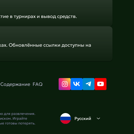
тие в турнирах и вывод средств.
ках. Обновлённые ссылки доступны на
Содержание
FAQ
о для развлечения.
Русский
риском. Играйте
ые готовы потерять.