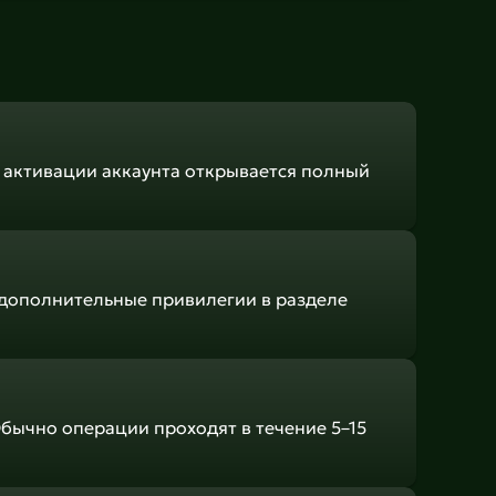
е активации аккаунта открывается полный
 дополнительные привилегии в разделе
бычно операции проходят в течение 5–15