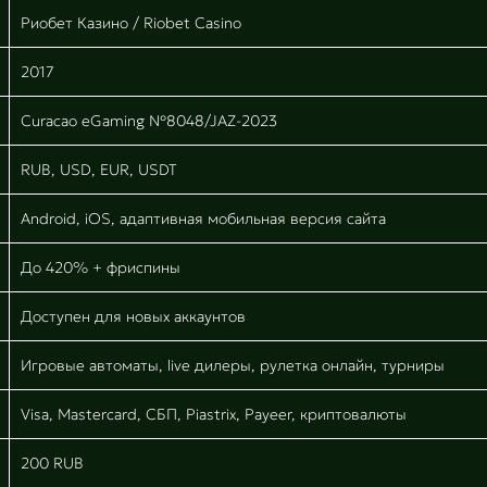
Риобет Казино / Riobet Casino
2017
Curacao eGaming №8048/JAZ-2023
RUB, USD, EUR, USDT
Android, iOS, адаптивная мобильная версия сайта
До 420% + фриспины
Доступен для новых аккаунтов
Игровые автоматы, live дилеры, рулетка онлайн, турниры
Visa, Mastercard, СБП, Piastrix, Payeer, криптовалюты
200 RUB