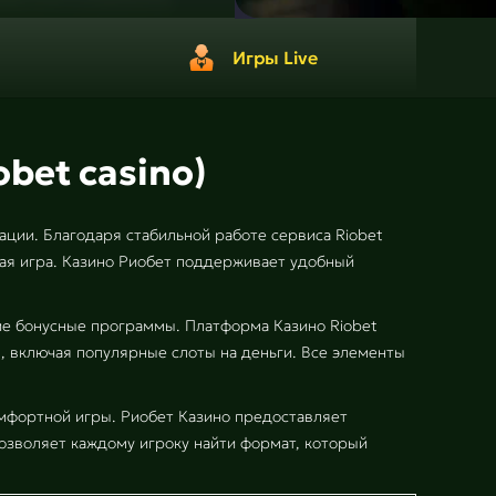
Игры Live
bet casino)
ации. Благодаря стабильной работе сервиса Riobet
ная игра. Казино Риобет поддерживает удобный
ие бонусные программы. Платформа Казино Riobet
 включая популярные слоты на деньги. Все элементы
омфортной игры. Риобет Казино предоставляет
позволяет каждому игроку найти формат, который