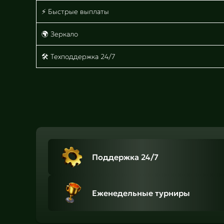
⚡ Быстрые выплаты
🌍 Зеркало
🛠 Техподдержка 24/7
Поддержка 24/7
Еженедельные турниры