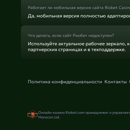
Работает ли мобильная версия сайта Riobet Casin
Да, мобильная версия полностью адаптирова
Что делать, если сайт Риобет недоступен?
Используйте актуальное рабочее зеркало, 
партнерских страницах и в техподдержке.
Политика конфиденциальности
Контакты
Онлайн-казино Riobet.com принадлежит и управляе
Moracon Ltd.