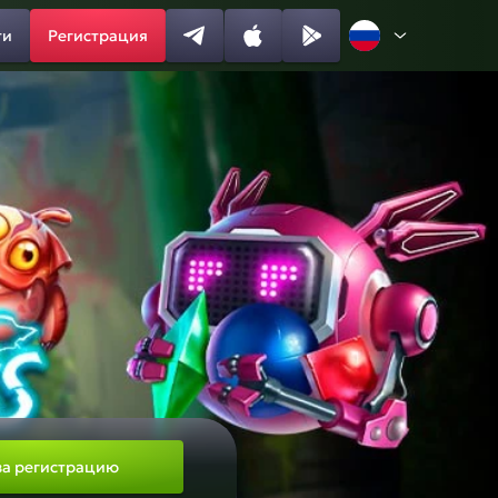
ти
Регистрация
за регистрацию