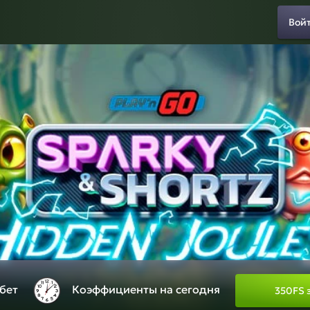
Вой
бет
Коэффициенты на сегодня
350FS 