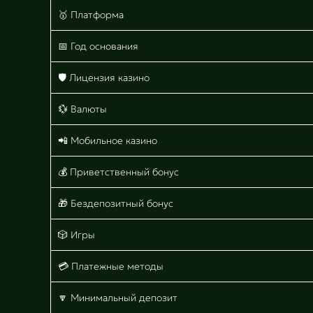
🥇 Платформа
📅 Год основания
🛡 Лицензия казино
💱 Валюты
📲 Мобильное казино
💰 Приветственный бонус
🎁 Бездепозитный бонус
🎲 Игры
💳 Платежные методы
🔽 Минимальный депозит