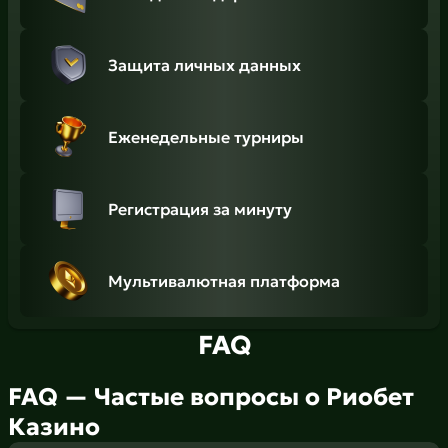
Защита личных данных
Еженедельные турниры
Регистрация за минуту
Мультивалютная платформа
FAQ
FAQ — Частые вопросы о Риобет
Казино