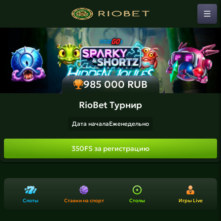
985 000 RUB
RioBet Турнир
Дата начала
Еженедельно
350FS за регистрацию
Слоты
Ставки на спорт
Столы
Игры Live