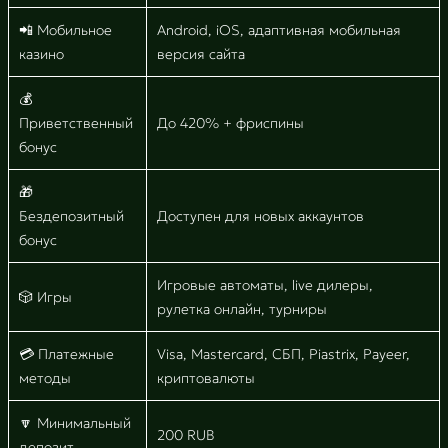
📲 Мобильное
Android, iOS, адаптивная мобильная
казино
версия сайта
💰
Приветственный
До 420% + фриспины
бонус
🎁
Бездепозитный
Доступен для новых аккаунтов
бонус
Игровые автоматы, live дилеры,
🎲 Игры
рулетка онлайн, турниры
💳 Платежные
Visa, Mastercard, СБП, Piastrix, Payeer,
методы
криптовалюты
🔽 Минимальный
200 RUB
депозит