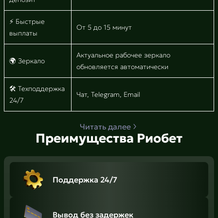
⚡ Быстрые
От 5 до 15 минут
выплаты
Актуальное рабочее зеркало
🌍 Зеркало
обновляется автоматически
🛠 Техподдержка
Чат, Telegram, Email
24/7
Читать далее
Преимущества Риобет
Поддержка 24/7
Вывод без задержек