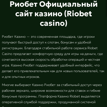
Риобет Официальный
сайт казино (Riobet
casino)
Риобет Казино — это современная площадка, где игроки
получают быстрый доступ к слотам, бонусам и удобной
регистрации. Благодаря стабильной работе сервиса Riobet
Casino предлагает комфортную среду для игры на деньги, где
сочетаются высокая скорость обработки операций и честная
игра. Казино Риобет поддерживает удобный интерфейс, что
делает его привлекательным как для новых пользователей, так
и для опытных игроков.
Многие выбирают Казино Риобет за стабильный доступ через
рабочее зеркало, широкие возможности для ставок и гибкие
бонусные программы. Платформа Казино Riobet выделяется
оперативной службой поддержки, продуманной системой