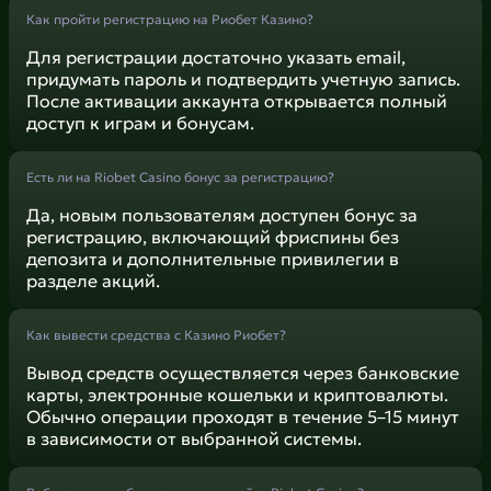
Как пройти регистрацию на Риобет Казино?
Для регистрации достаточно указать email,
придумать пароль и подтвердить учетную запись.
После активации аккаунта открывается полный
доступ к играм и бонусам.
Есть ли на Riobet Casino бонус за регистрацию?
Да, новым пользователям доступен бонус за
регистрацию, включающий фриспины без
депозита и дополнительные привилегии в
разделе акций.
Как вывести средства с Казино Риобет?
Вывод средств осуществляется через банковские
карты, электронные кошельки и криптовалюты.
Обычно операции проходят в течение 5–15 минут
в зависимости от выбранной системы.