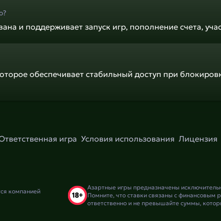
o?
на и поддерживает запуск игр, пополнение счета, учас
которое обеспечивает стабильный доступ при блокиров
Ответственная игра
Условия использования
Лицензия
Азартные игры предназначены исключительн
тся компанией
Помните, что ставки связаны с финансовым 
ответственно и не превышайте суммы, котор