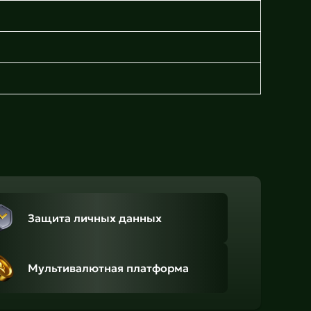
Защита личных данных
Мультивалютная платформа