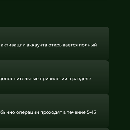
е активации аккаунта открывается полный
 дополнительные привилегии в разделе
бычно операции проходят в течение 5–15