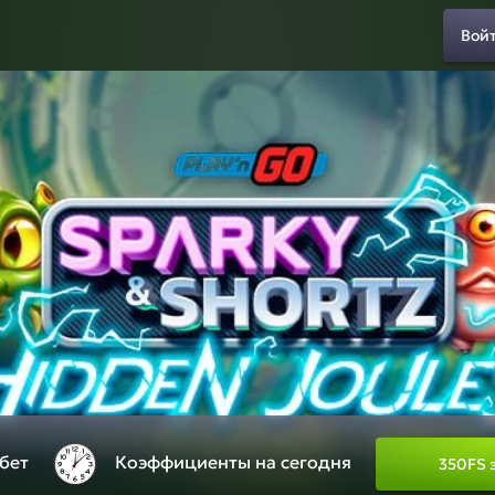
Вой
бет
Коэффициенты на сегодня
350FS 