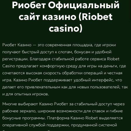
Риобет Официальный
сайт казино (Riobet
casino)
Риобет Казино — это современная площадка, где игроки
получают быстрый доступ к слотам, бонусам и удобной
регистрации. Благодаря стабильной работе сервиса Riobet
Casino предлагает комфортную среду для игры на деньги, где
сочетаются высокая скорость обработки операций и честная
игра. Казино Риобет поддерживает удобный интерфейс, что
делает его привлекательным как для новых пользователей, так
и для опытных игроков.
Многие выбирают Казино Риобет за стабильный доступ через
рабочее зеркало, широкие возможности для ставок и гибкие
бонусные программы. Платформа Казино Riobet выделяется
оперативной службой поддержки, продуманной системой