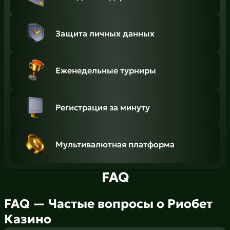
Защита личных данных
Еженедельные турниры
Регистрация за минуту
Мультивалютная платформа
FAQ
FAQ — Частые вопросы о Риобет
Казино