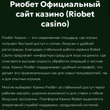
Риобет Официальный
сайт казино (Riobet
casino)
Риобет Казино — это современная площадка, где игроки
получают быстрый доступ к слотам, бонусам и удобной
регистрации. Благодаря стабильной работе сервиса Riobet
Casino предлагает комфортную среду для игры на деньги, где
сочетаются высокая скорость обработки операций и честная
игра. Казино Риобет поддерживает удобный интерфейс, что
делает его привлекательным как для новых пользователей, так
и для опытных игроков.
Многие выбирают Казино Риобет за стабильный доступ через
рабочее зеркало, широкие возможности для ставок и гибкие
бонусные программы. Платформа Казино Riobet выделяется
оперативной службой поддержки, продуманной системой