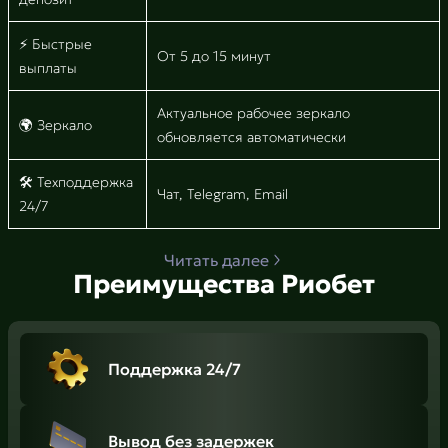
⚡ Быстрые
От 5 до 15 минут
выплаты
Актуальное рабочее зеркало
🌍 Зеркало
обновляется автоматически
🛠 Техподдержка
Чат, Telegram, Email
24/7
Читать далее
Преимущества Риобет
Поддержка 24/7
Вывод без задержек