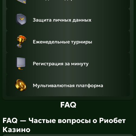
Защита личных данных
Еженедельные турниры
Регистрация за минуту
Мультивалютная платформа
FAQ
FAQ — Частые вопросы о Риобет
Казино