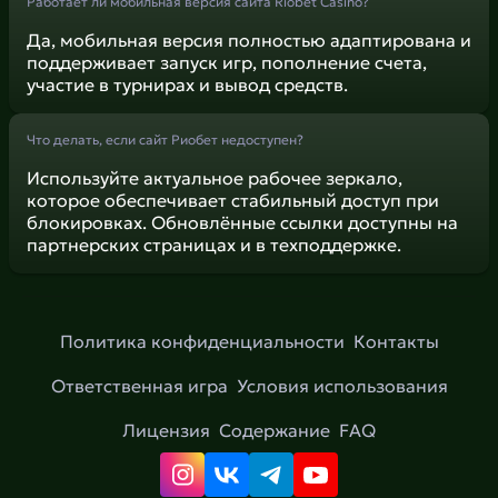
Работает ли мобильная версия сайта Riobet Casino?
Да, мобильная версия полностью адаптирована и
поддерживает запуск игр, пополнение счета,
участие в турнирах и вывод средств.
Что делать, если сайт Риобет недоступен?
Используйте актуальное рабочее зеркало,
которое обеспечивает стабильный доступ при
блокировках. Обновлённые ссылки доступны на
партнерских страницах и в техподдержке.
Политика конфиденциальности
Контакты
Ответственная игра
Условия использования
Лицензия
Содержание
FAQ