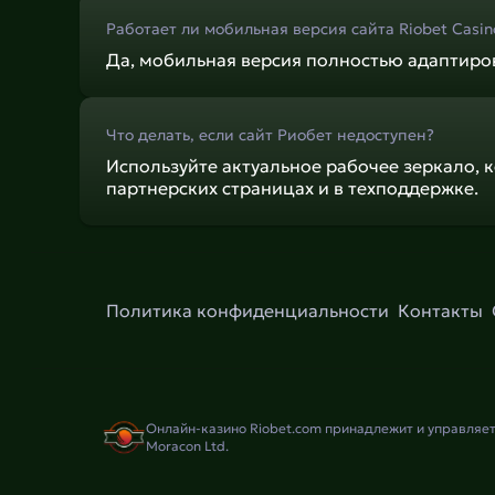
Работает ли мобильная версия сайта Riobet Casin
Да, мобильная версия полностью адаптирова
Что делать, если сайт Риобет недоступен?
Используйте актуальное рабочее зеркало, 
партнерских страницах и в техподдержке.
Политика конфиденциальности
Контакты
Онлайн-казино Riobet.com принадлежит и управляе
Moracon Ltd.