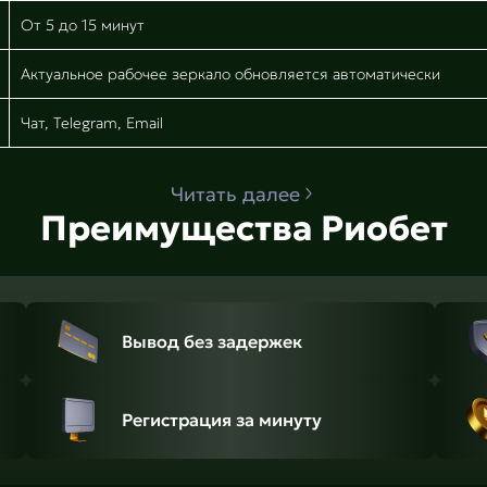
От 5 до 15 минут
Актуальное рабочее зеркало обновляется автоматически
Чат, Telegram, Email
Читать далее
Преимущества Риобет
Вывод без задержек
Регистрация за минуту