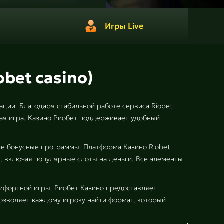
Игры Live
bet casino)
ации. Благодаря стабильной работе сервиса Riobet
ная игра. Казино Риобет поддерживает удобный
ие бонусные программы. Платформа Казино Riobet
 включая популярные слоты на деньги. Все элементы
омфортной игры. Риобет Казино предоставляет
позволяет каждому игроку найти формат, который