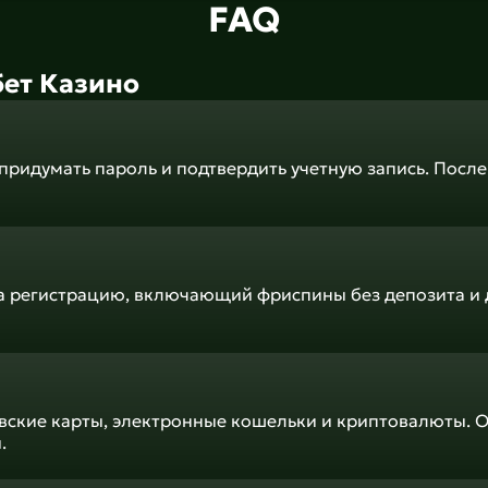
FAQ
бет Казино
, придумать пароль и подтвердить учетную запись. Посл
за регистрацию, включающий фриспины без депозита и
вские карты, электронные кошельки и криптовалюты. О
.