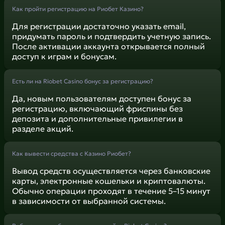
Как пройти регистрацию на Риобет Казино?
Для регистрации достаточно указать email,
придумать пароль и подтвердить учетную запись.
После активации аккаунта открывается полный
доступ к играм и бонусам.
Есть ли на Riobet Casino бонус за регистрацию?
Да, новым пользователям доступен бонус за
регистрацию, включающий фриспины без
депозита и дополнительные привилегии в
разделе акций.
Как вывести средства с Казино Риобет?
Вывод средств осуществляется через банковские
карты, электронные кошельки и криптовалюты.
Обычно операции проходят в течение 5–15 минут
в зависимости от выбранной системы.