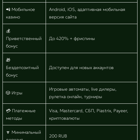
📲 Мобильное
Android, iOS, адаптивная мобильная
казино
версия сайта
💰
Приветственный
До 420% + фриспины
бонус
🎁
Бездепозитный
Доступен для новых аккаунтов
бонус
Игровые автоматы, live дилеры,
🎲 Игры
рулетка онлайн, турниры
💳 Платежные
Visa, Mastercard, СБП, Piastrix, Payeer,
методы
криптовалюты
🔽 Минимальный
200 RUB
депозит