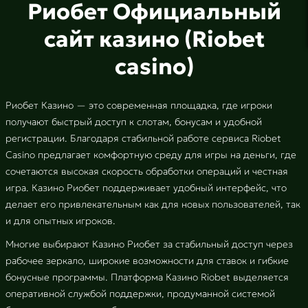
Риобет Официальный
сайт казино (Riobet
casino)
Риобет Казино — это современная площадка, где игроки
получают быстрый доступ к слотам, бонусам и удобной
регистрации. Благодаря стабильной работе сервиса Riobet
Casino предлагает комфортную среду для игры на деньги, где
сочетаются высокая скорость обработки операций и честная
игра. Казино Риобет поддерживает удобный интерфейс, что
делает его привлекательным как для новых пользователей, так
и для опытных игроков.
Многие выбирают Казино Риобет за стабильный доступ через
рабочее зеркало, широкие возможности для ставок и гибкие
бонусные программы. Платформа Казино Riobet выделяется
оперативной службой поддержки, продуманной системой