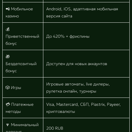
📲 Мобильное
Android, iOS, адаптивная мобильная
казино
версия сайта
💰
Приветственный
До 420% + фриспины
бонус
🎁
Бездепозитный
Доступен для новых аккаунтов
бонус
Игровые автоматы, live дилеры,
🎲 Игры
рулетка онлайн, турниры
💳 Платежные
Visa, Mastercard, СБП, Piastrix, Payeer,
методы
криптовалюты
🔽 Минимальный
200 RUB
депозит