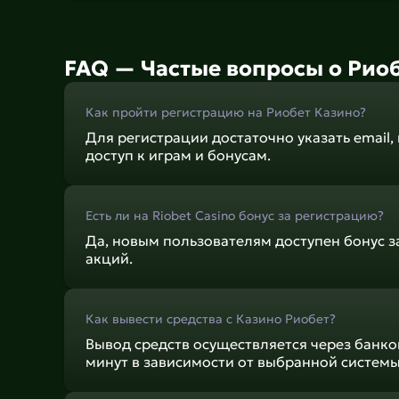
FAQ — Частые вопросы о Рио
Как пройти регистрацию на Риобет Казино?
Для регистрации достаточно указать email
доступ к играм и бонусам.
Есть ли на Riobet Casino бонус за регистрацию?
Да, новым пользователям доступен бонус 
акций.
Как вывести средства с Казино Риобет?
Вывод средств осуществляется через банко
минут в зависимости от выбранной системы