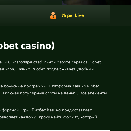
Игры Live
bet casino)
ации. Благодаря стабильной работе сервиса Riobet
ная игра. Казино Риобет поддерживает удобный
ие бонусные программы. Платформа Казино Riobet
 включая популярные слоты на деньги. Все элементы
омфортной игры. Риобет Казино предоставляет
позволяет каждому игроку найти формат, который