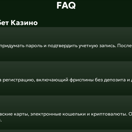
FAQ
бет Казино
, придумать пароль и подтвердить учетную запись. Посл
за регистрацию, включающий фриспины без депозита и
вские карты, электронные кошельки и криптовалюты. О
.