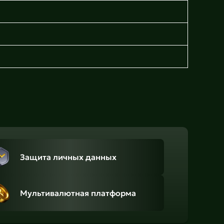
Защита личных данных
Мультивалютная платформа