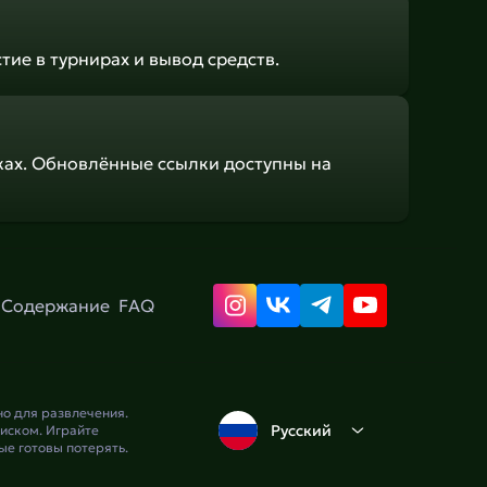
тие в турнирах и вывод средств.
ках. Обновлённые ссылки доступны на
Содержание
FAQ
о для развлечения.
Русский
риском. Играйте
ые готовы потерять.