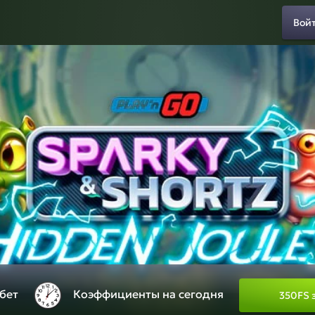
Вой
бет
Коэффициенты на сегодня
350FS 