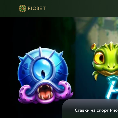
Ставки на спорт Рио