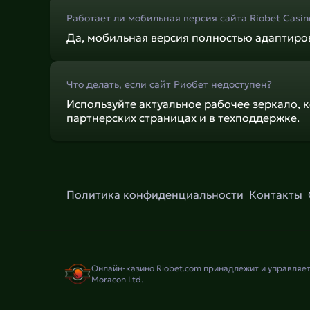
Работает ли мобильная версия сайта Riobet Casin
Да, мобильная версия полностью адаптирова
Что делать, если сайт Риобет недоступен?
Используйте актуальное рабочее зеркало, 
партнерских страницах и в техподдержке.
Политика конфиденциальности
Контакты
Онлайн-казино Riobet.com принадлежит и управляе
Moracon Ltd.