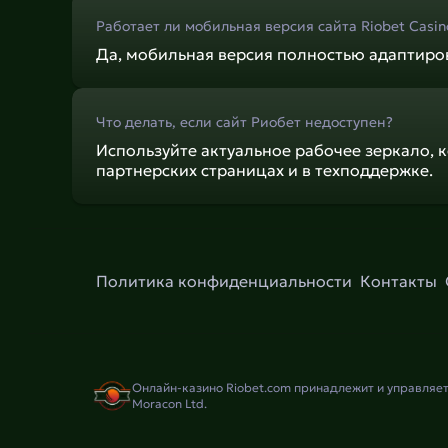
Работает ли мобильная версия сайта Riobet Casin
Да, мобильная версия полностью адаптирова
Что делать, если сайт Риобет недоступен?
Используйте актуальное рабочее зеркало, 
партнерских страницах и в техподдержке.
Политика конфиденциальности
Контакты
Онлайн-казино Riobet.com принадлежит и управляе
Moracon Ltd.