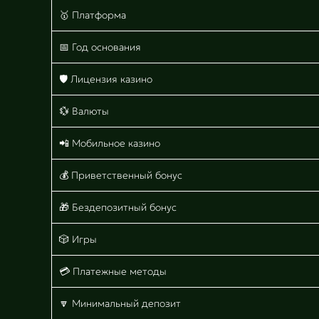
🥇 Платформа
📅 Год основания
🛡 Лицензия казино
💱 Валюты
📲 Мобильное казино
💰 Приветственный бонус
🎁 Бездепозитный бонус
🎲 Игры
💳 Платежные методы
🔽 Минимальный депозит