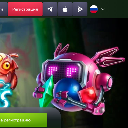
ти
Регистрация
за регистрацию