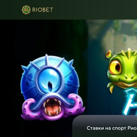
Ставки на спорт Рио