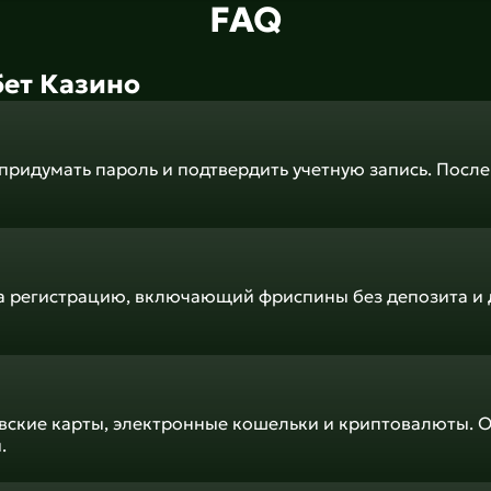
FAQ
бет Казино
, придумать пароль и подтвердить учетную запись. Посл
за регистрацию, включающий фриспины без депозита и
вские карты, электронные кошельки и криптовалюты. О
.