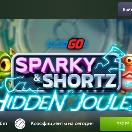
Вой
бет
Коэффициенты на сегодня
350FS 