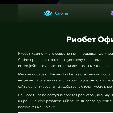
Слоты
Риобет Офи
Риобет Казино — это современная площадка, где игрок
Casino предлагает комфортную среду для игры на день
интерфейс, что делает его привлекательным как для но
Многие выбирают Казино Риобет за стабильный доступ
выделяется оперативной службой поддержки, продуман
сайта ориентированы на удобство, включая мобильное
На Riobet Casino доступна простая регистрация акка
широкий выбор развлечений: от live дилеров до рулет
подходит именно ему.