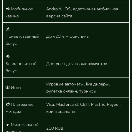
📲 Мобильное
Android, iOS, адаптивная мобильная
казино
версия сайта
💰
Приветственный
До 420% + фриспины
бонус
🎁
Бездепозитный
Доступен для новых аккаунтов
бонус
Игровые автоматы, live дилеры,
🎲 Игры
рулетка онлайн, турниры
💳 Платежные
Visa, Mastercard, СБП, Piastrix, Payeer,
методы
криптовалюты
🔽 Минимальный
200 RUB
депозит