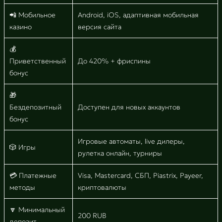
📲 Мобильное
Android, iOS, адаптивная мобильная
казино
версия сайта
💰
Приветственный
До 420% + фриспины
бонус
🎁
Бездепозитный
Доступен для новых аккаунтов
бонус
Игровые автоматы, live дилеры,
🎲 Игры
рулетка онлайн, турниры
💳 Платежные
Visa, Mastercard, СБП, Piastrix, Payeer,
методы
криптовалюты
🔽 Минимальный
200 RUB
депозит