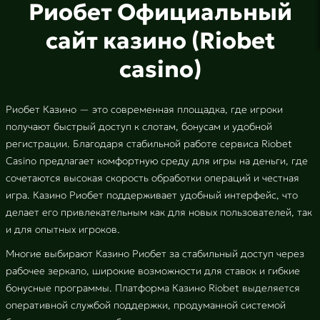
Риобет Официальный
сайт казино (Riobet
casino)
Риобет Казино — это современная площадка, где игроки
получают быстрый доступ к слотам, бонусам и удобной
регистрации. Благодаря стабильной работе сервиса Riobet
Casino предлагает комфортную среду для игры на деньги, где
сочетаются высокая скорость обработки операций и честная
игра. Казино Риобет поддерживает удобный интерфейс, что
делает его привлекательным как для новых пользователей, так
и для опытных игроков.
Многие выбирают Казино Риобет за стабильный доступ через
рабочее зеркало, широкие возможности для ставок и гибкие
бонусные программы. Платформа Казино Riobet выделяется
оперативной службой поддержки, продуманной системой