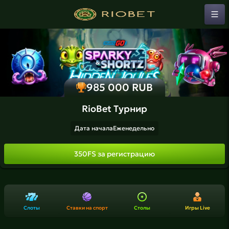
985 000 RUB
RioBet Турнир
Дата начала
Еженедельно
350FS за регистрацию
Слоты
Ставки на спорт
Столы
Игры Live