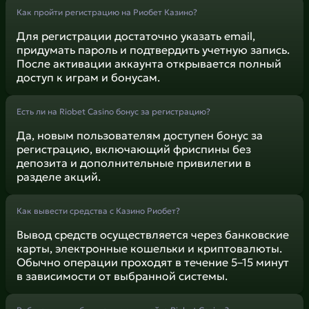
Как пройти регистрацию на Риобет Казино?
Для регистрации достаточно указать email,
придумать пароль и подтвердить учетную запись.
После активации аккаунта открывается полный
доступ к играм и бонусам.
Есть ли на Riobet Casino бонус за регистрацию?
Да, новым пользователям доступен бонус за
регистрацию, включающий фриспины без
депозита и дополнительные привилегии в
разделе акций.
Как вывести средства с Казино Риобет?
Вывод средств осуществляется через банковские
карты, электронные кошельки и криптовалюты.
Обычно операции проходят в течение 5–15 минут
в зависимости от выбранной системы.