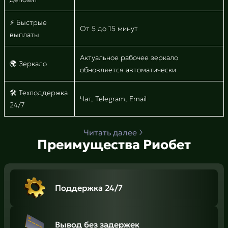
⚡ Быстрые
От 5 до 15 минут
выплаты
Актуальное рабочее зеркало
🌍 Зеркало
обновляется автоматически
🛠 Техподдержка
Чат, Telegram, Email
24/7
Читать далее
Преимущества Риобет
Поддержка 24/7
Вывод без задержек