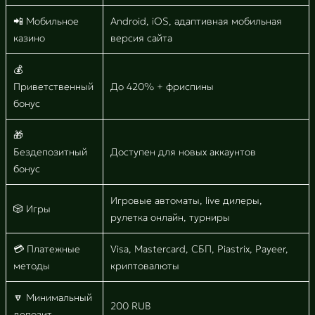
📲 Мобильное
Android, iOS, адаптивная мобильная
казино
версия сайта
💰
Приветственный
До 420% + фриспины
бонус
🎁
Бездепозитный
Доступен для новых аккаунтов
бонус
Игровые автоматы, live дилеры,
🎲 Игры
рулетка онлайн, турниры
💳 Платежные
Visa, Mastercard, СБП, Piastrix, Payeer,
методы
криптовалюты
🔽 Минимальный
200 RUB
депозит