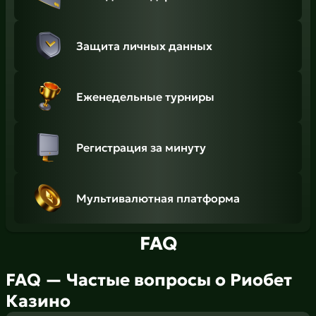
Защита личных данных
Еженедельные турниры
Регистрация за минуту
Мультивалютная платформа
FAQ
FAQ — Частые вопросы о Риобет
Казино