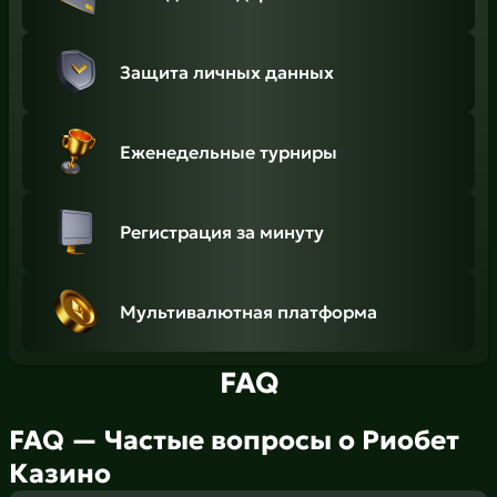
Защита личных данных
Еженедельные турниры
Регистрация за минуту
Мультивалютная платформа
FAQ
FAQ — Частые вопросы о Риобет
Казино