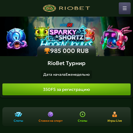
985 000 RUB
RioBet Турнир
Дата начала
Еженедельно
350FS за регистрацию
Слоты
Ставки на спорт
Столы
Игры Live