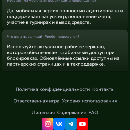
Работает ли мобильная версия сайта Riobet Casino?
Да, мобильная версия полностью адаптирована и
поддерживает запуск игр, пополнение счета,
участие в турнирах и вывод средств.
Что делать, если сайт Риобет недоступен?
Используйте актуальное рабочее зеркало,
которое обеспечивает стабильный доступ при
блокировках. Обновлённые ссылки доступны на
партнерских страницах и в техподдержке.
Политика конфиденциальности
Контакты
Ответственная игра
Условия использования
Лицензия
Содержание
FAQ