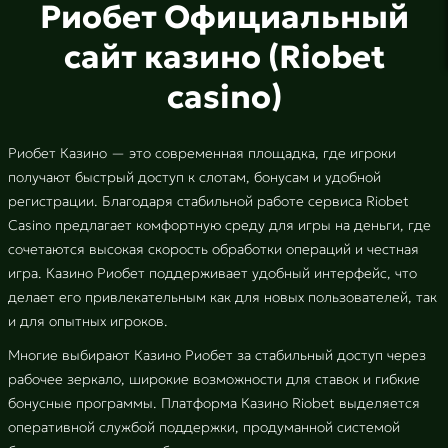
Риобет Официальный
сайт казино (Riobet
casino)
Риобет Казино — это современная площадка, где игроки
получают быстрый доступ к слотам, бонусам и удобной
регистрации. Благодаря стабильной работе сервиса Riobet
Casino предлагает комфортную среду для игры на деньги, где
сочетаются высокая скорость обработки операций и честная
игра. Казино Риобет поддерживает удобный интерфейс, что
делает его привлекательным как для новых пользователей, так
и для опытных игроков.
Многие выбирают Казино Риобет за стабильный доступ через
рабочее зеркало, широкие возможности для ставок и гибкие
бонусные программы. Платформа Казино Riobet выделяется
оперативной службой поддержки, продуманной системой