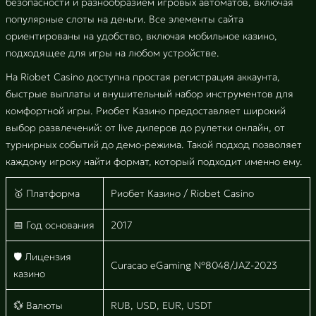
безопасности и разнообразием игровых автоматов, включая
популярные слоты на деньги. Все элементы сайта
ориентированы на удобство, включая мобильное казино,
подходящее для игры на любом устройстве.
На Riobet Casino доступна простая регистрация аккаунта,
быстрые выплаты и внушительный набор инструментов для
комфортной игры. Риобет Казино предоставляет широкий
выбор развлечений: от live дилеров до рулетки онлайн, от
турнирных событий до демо-режима. Такой подход позволяет
каждому игроку найти формат, который подходит именно ему.
🥇 Платформа
Риобет Казино / Riobet Casino
📅 Год основания
2017
🛡 Лицензия
Curacao eGaming №8048/JAZ-2023
казино
💱 Валюты
RUB, USD, EUR, USDT