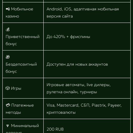
📲 Мобильное
Android, iOS, адаптивная мобильная
казино
версия сайта
💰
Приветственный
До 420% + фриспины
бонус
🎁
Бездепозитный
Доступен для новых аккаунтов
бонус
Игровые автоматы, live дилеры,
🎲 Игры
рулетка онлайн, турниры
💳 Платежные
Visa, Mastercard, СБП, Piastrix, Payeer,
методы
криптовалюты
🔽 Минимальный
200 RUB
депозит