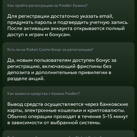
Как пройти регистрацию на Риобет Казино?
Для регистрации достаточно указать email,
придумать пароль и подтвердить учетную запись.
После активации аккаунта открывается полный
доступ к играм и бонусам.
Есть ли на Riobet Casino бонус за регистрацию?
Да, новым пользователям доступен бонус за
регистрацию, включающий фриспины без
депозита и дополнительные привилегии в
разделе акций.
Как вывести средства с Казино Риобет?
Вывод средств осуществляется через банковские
карты, электронные кошельки и криптовалюты.
Обычно операции проходят в течение 5–15 минут
в зависимости от выбранной системы.