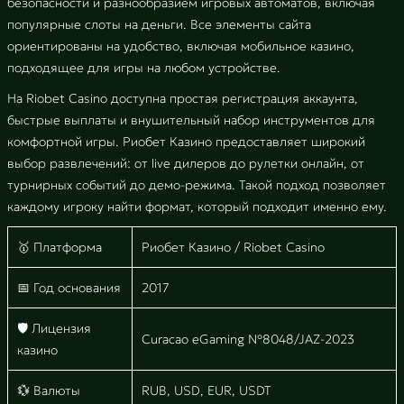
безопасности и разнообразием игровых автоматов, включая
популярные слоты на деньги. Все элементы сайта
ориентированы на удобство, включая мобильное казино,
подходящее для игры на любом устройстве.
На Riobet Casino доступна простая регистрация аккаунта,
быстрые выплаты и внушительный набор инструментов для
комфортной игры. Риобет Казино предоставляет широкий
выбор развлечений: от live дилеров до рулетки онлайн, от
турнирных событий до демо-режима. Такой подход позволяет
каждому игроку найти формат, который подходит именно ему.
🥇 Платформа
Риобет Казино / Riobet Casino
📅 Год основания
2017
🛡 Лицензия
Curacao eGaming №8048/JAZ-2023
казино
💱 Валюты
RUB, USD, EUR, USDT