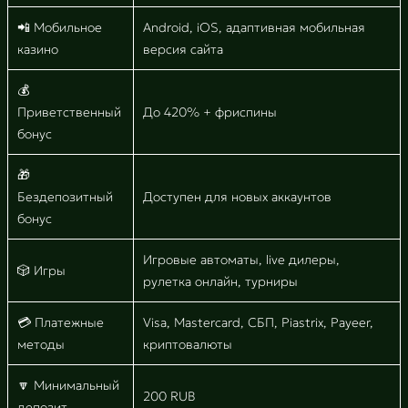
📲 Мобильное
Android, iOS, адаптивная мобильная
казино
версия сайта
💰
Приветственный
До 420% + фриспины
бонус
🎁
Бездепозитный
Доступен для новых аккаунтов
бонус
Игровые автоматы, live дилеры,
🎲 Игры
рулетка онлайн, турниры
💳 Платежные
Visa, Mastercard, СБП, Piastrix, Payeer,
методы
криптовалюты
🔽 Минимальный
200 RUB
депозит