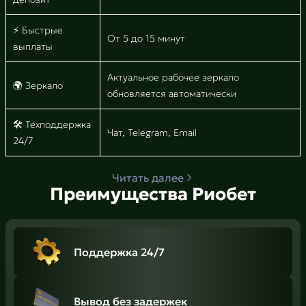
⚡ Быстрые
От 5 до 15 минут
выплаты
Актуальное рабочее зеркало
🌍 Зеркало
обновляется автоматически
🛠 Техподдержка
Чат, Telegram, Email
24/7
Читать далее
Преимущества Риобет
Поддержка 24/7
Вывод без задержек