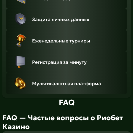
Защита личных данных
Еженедельные турниры
Регистрация за минуту
Мультивалютная платформа
FAQ
FAQ — Частые вопросы о Риобет
Казино