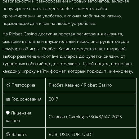
безопасности и разнообразием игровых автоматов, включая
популярные слоты на деньги. Все элементы сайта
ориентированы на удобство, включая мобильное казино,
подходящее для игры на любом устройстве.
На Riobet Casino доступна простая регистрация аккаунта,
быстрые выплаты и внушительный набор инструментов для
комфортной игры. Риобет Казино предоставляет широкий
выбор развлечений: от live дилеров до рулетки онлайн, от
турнирных событий до демо-режима. Такой подход позволяет
каждому игроку найти формат, который подходит именно ему.
🥇 Платформа
Риобет Казино / Riobet Casino
📅 Год основания
2017
🛡 Лицензия
Curacao eGaming №8048/JAZ-2023
казино
💱 Валюты
RUB, USD, EUR, USDT