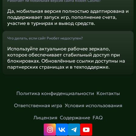
Работает ли мобильная версия сайта Riobet Casino?
Да, мобильная версия полностью адаптирована и
поддерживает запуск игр, пополнение счета,
участие в турнирах и вывод средств.
Что делать, если сайт Риобет недоступен?
Используйте актуальное рабочее зеркало,
которое обеспечивает стабильный доступ при
блокировках. Обновлённые ссылки доступны на
партнерских страницах и в техподдержке.
Политика конфиденциальности
Контакты
Ответственная игра
Условия использования
Лицензия
Содержание
FAQ