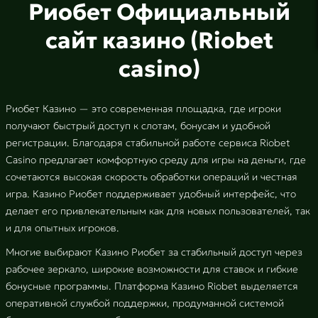
Риобет Официальный
сайт казино (Riobet
casino)
Риобет Казино — это современная площадка, где игроки
получают быстрый доступ к слотам, бонусам и удобной
регистрации. Благодаря стабильной работе сервиса Riobet
Casino предлагает комфортную среду для игры на деньги, где
сочетаются высокая скорость обработки операций и честная
игра. Казино Риобет поддерживает удобный интерфейс, что
делает его привлекательным как для новых пользователей, так
и для опытных игроков.
Многие выбирают Казино Риобет за стабильный доступ через
рабочее зеркало, широкие возможности для ставок и гибкие
бонусные программы. Платформа Казино Riobet выделяется
оперативной службой поддержки, продуманной системой