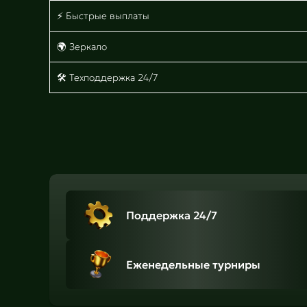
⚡ Быстрые выплаты
🌍 Зеркало
🛠 Техподдержка 24/7
Поддержка 24/7
Еженедельные турниры