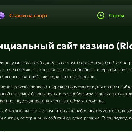
Ставки на спорт
Столы
циальный сайт казино (Rio
и получают быстрый доступ к слотам, бонусам и удобной регистр
ги, где сочетаются высокая скорость обработки операций и чест
вых пользователей, так и для опытных игроков.
 через рабочее зеркало, широкие возможности для ставок и гибк
ной системой безопасности и разнообразием игровых автоматов,
 казино, подходящее для игры на любом устройстве.
унта, быстрые выплаты и внушительный набор инструментов для к
ки онлайн, от турнирных событий до демо-режима. Такой подход 