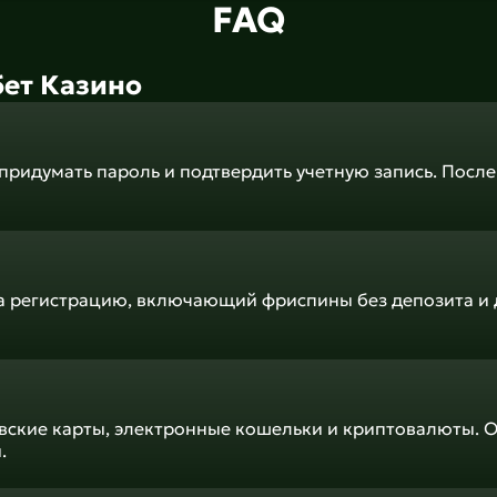
FAQ
бет Казино
, придумать пароль и подтвердить учетную запись. Посл
за регистрацию, включающий фриспины без депозита и
вские карты, электронные кошельки и криптовалюты. О
.