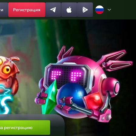
ти
Регистрация
за регистрацию