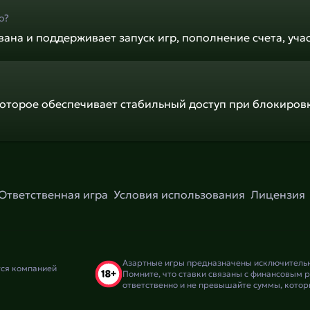
o?
на и поддерживает запуск игр, пополнение счета, учас
которое обеспечивает стабильный доступ при блокиров
Ответственная игра
Условия использования
Лицензия
Азартные игры предназначены исключительн
тся компанией
Помните, что ставки связаны с финансовым 
ответственно и не превышайте суммы, котор