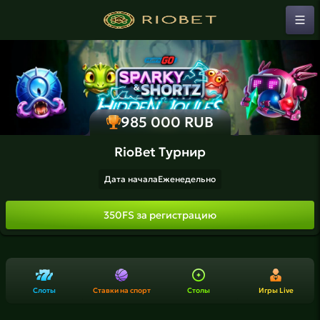
985 000 RUB
RioBet Турнир
Дата начала
Еженедельно
350FS за регистрацию
Слоты
Ставки на спорт
Столы
Игры Live