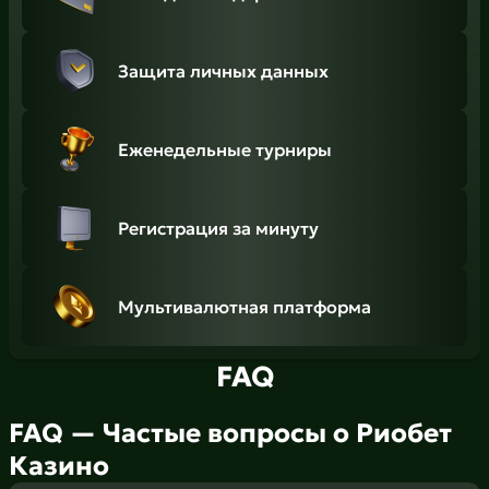
Защита личных данных
Еженедельные турниры
Регистрация за минуту
Мультивалютная платформа
FAQ
FAQ — Частые вопросы о Риобет
Казино