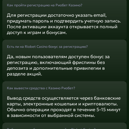
Как пройти регистрацию на Риобет Казино?
Для регистрации достаточно указать email,
придумать пароль и подтвердить учетную запись.
После активации аккаунта открывается полный
доступ к играм и бонусам.
Есть ли на Riobet Casino бонус за регистрацию?
Да, новым пользователям доступен бонус за
регистрацию, включающий фриспины без
депозита и дополнительные привилегии в
разделе акций.
Как вывести средства с Казино Риобет?
Вывод средств осуществляется через банковские
карты, электронные кошельки и криптовалюты.
Обычно операции проходят в течение 5–15 минут
в зависимости от выбранной системы.