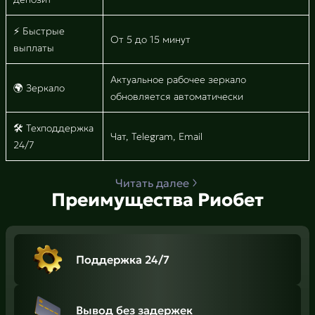
⚡ Быстрые
От 5 до 15 минут
выплаты
Актуальное рабочее зеркало
🌍 Зеркало
обновляется автоматически
🛠 Техподдержка
Чат, Telegram, Email
24/7
Читать далее
Преимущества Риобет
Поддержка 24/7
Вывод без задержек