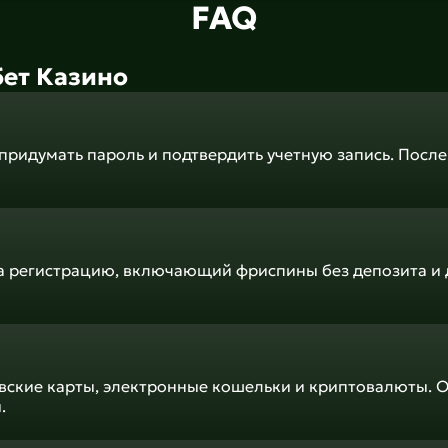
FAQ
бет Казино
, придумать пароль и подтвердить учетную запись. Посл
за регистрацию, включающий фриспины без депозита и
вские карты, электронные кошельки и криптовалюты. О
.