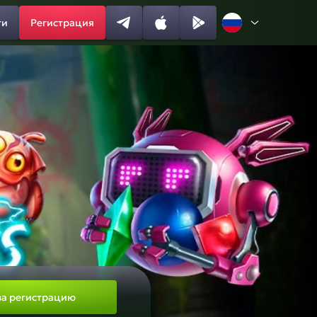
ти
Регистрация
за регистрацию