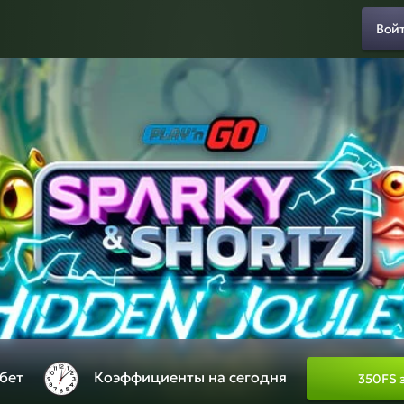
Вой
бет
Коэффициенты на сегодня
350FS 