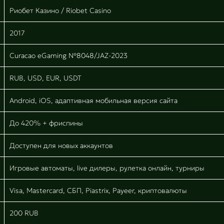
Риобет Казино / Riobet Casino
2017
Curacao eGaming №8048/JAZ-2023
RUB, USD, EUR, USDT
Android, iOS, адаптивная мобильная версия сайта
До 420% + фриспины
Доступен для новых аккаунтов
Игровые автоматы, live дилеры, рулетка онлайн, турниры
Visa, Mastercard, СБП, Piastrix, Payeer, криптовалюты
200 RUB