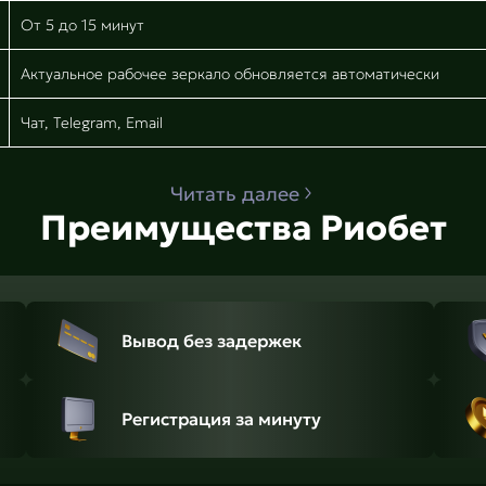
От 5 до 15 минут
Актуальное рабочее зеркало обновляется автоматически
Чат, Telegram, Email
Читать далее
Преимущества Риобет
Вывод без задержек
Регистрация за минуту