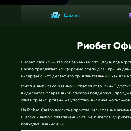
Слоты
Риобет Офи
Риобет Казино — это современная площадка, где игрок
Casino предлагает комфортную среду для игры на день
интерфейс, что делает его привлекательным как для но
Многие выбирают Казино Риобет за стабильный доступ
выделяется оперативной службой поддержки, продуман
сайта ориентированы на удобство, включая мобильное
На Riobet Casino доступна простая регистрация акка
широкий выбор развлечений: от live дилеров до рулет
подходит именно ему.