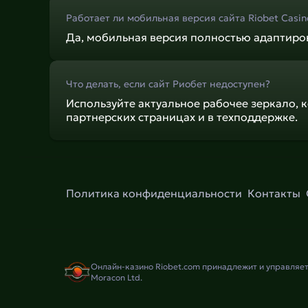
Работает ли мобильная версия сайта Riobet Casin
Да, мобильная версия полностью адаптирова
Что делать, если сайт Риобет недоступен?
Используйте актуальное рабочее зеркало, 
партнерских страницах и в техподдержке.
Политика конфиденциальности
Контакты
Онлайн-казино Riobet.com принадлежит и управляе
Moracon Ltd.