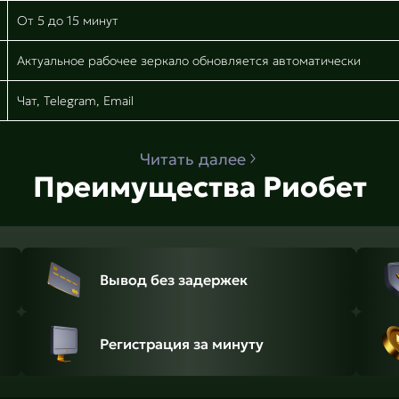
От 5 до 15 минут
Актуальное рабочее зеркало обновляется автоматически
Чат, Telegram, Email
Читать далее
Преимущества Риобет
Вывод без задержек
Регистрация за минуту