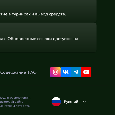
тие в турнирах и вывод средств.
ках. Обновлённые ссылки доступны на
Содержание
FAQ
о для развлечения.
Русский
риском. Играйте
ые готовы потерять.