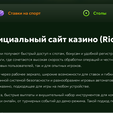
Ставки на спорт
Столы
циальный сайт казино (Rio
и получают быстрый доступ к слотам, бонусам и удобной регистр
ги, где сочетаются высокая скорость обработки операций и чест
вых пользователей, так и для опытных игроков.
 через рабочее зеркало, широкие возможности для ставок и гибк
ной системой безопасности и разнообразием игровых автоматов,
 казино, подходящее для игры на любом устройстве.
унта, быстрые выплаты и внушительный набор инструментов для к
ки онлайн, от турнирных событий до демо-режима. Такой подход 