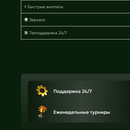
⚡ Быстрые выплаты
🌍 Зеркало
🛠 Техподдержка 24/7
Поддержка 24/7
Еженедельные турниры