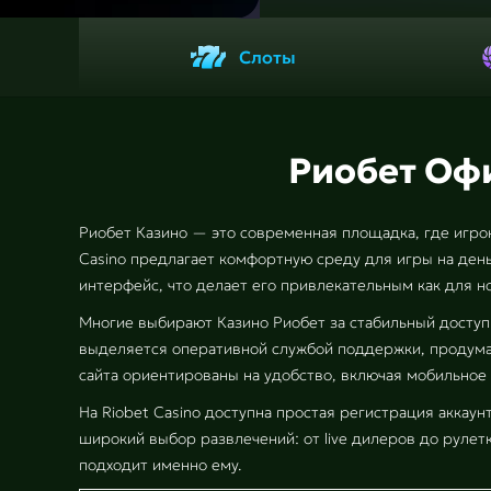
Слоты
Риобет Офи
Риобет Казино — это современная площадка, где игрок
Casino предлагает комфортную среду для игры на день
интерфейс, что делает его привлекательным как для но
Многие выбирают Казино Риобет за стабильный доступ
выделяется оперативной службой поддержки, продуман
сайта ориентированы на удобство, включая мобильное
На Riobet Casino доступна простая регистрация акка
широкий выбор развлечений: от live дилеров до рулет
подходит именно ему.