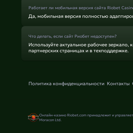
Работает ли мобильная версия сайта Riobet Casin
Да, мобильная версия полностью адаптирова
Что делать, если сайт Риобет недоступен?
Используйте актуальное рабочее зеркало, 
партнерских страницах и в техподдержке.
Политика конфиденциальности
Контакты
Онлайн-казино Riobet.com принадлежит и управляе
Moracon Ltd.