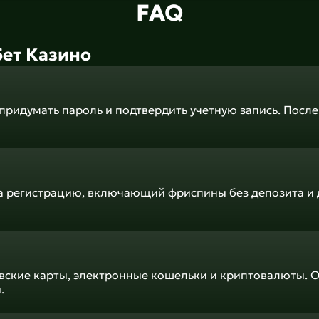
FAQ
бет Казино
, придумать пароль и подтвердить учетную запись. Посл
за регистрацию, включающий фриспины без депозита и
вские карты, электронные кошельки и криптовалюты. О
.