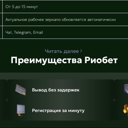
От 5 до 15 минут
Актуальное рабочее зеркало обновляется автоматически
Чат, Telegram, Email
Читать далее
Преимущества Риобет
Вывод без задержек
Регистрация за минуту