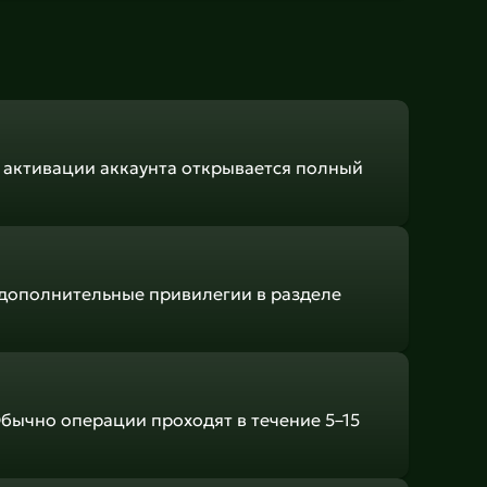
е активации аккаунта открывается полный
 дополнительные привилегии в разделе
бычно операции проходят в течение 5–15