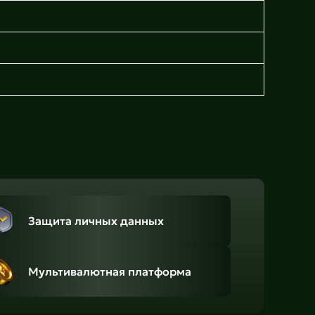
Защита личных данных
Мультивалютная платформа