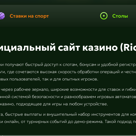
Ставки на спорт
Столы
циальный сайт казино (Rio
и получают быстрый доступ к слотам, бонусам и удобной регистр
ги, где сочетаются высокая скорость обработки операций и чест
вых пользователей, так и для опытных игроков.
 через рабочее зеркало, широкие возможности для ставок и гибк
ной системой безопасности и разнообразием игровых автоматов,
 казино, подходящее для игры на любом устройстве.
унта, быстрые выплаты и внушительный набор инструментов для к
ки онлайн, от турнирных событий до демо-режима. Такой подход 