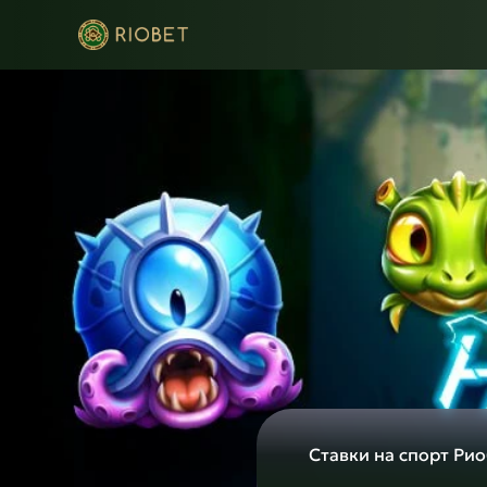
Ставки на спорт Рио