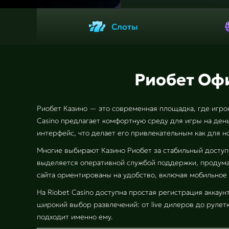
Слоты
Риобет Офи
Риобет Казино — это современная площадка, где игрок
Casino предлагает комфортную среду для игры на день
интерфейс, что делает его привлекательным как для но
Многие выбирают Казино Риобет за стабильный доступ
выделяется оперативной службой поддержки, продуман
сайта ориентированы на удобство, включая мобильное
На Riobet Casino доступна простая регистрация акка
широкий выбор развлечений: от live дилеров до рулет
подходит именно ему.