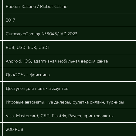
Риобет Казино / Riobet Casino
2017
Curacao eGaming №8048/JAZ-2023
RUB, USD, EUR, USDT
Android, iOS, адаптивная мобильная версия сайта
До 420% + фриспины
Доступен для новых аккаунтов
Игровые автоматы, live дилеры, рулетка онлайн, турниры
Visa, Mastercard, СБП, Piastrix, Payeer, криптовалюты
200 RUB